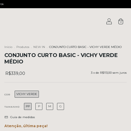
ros
0
Início
.
Produtos
.
NEW IN
.
CONJUNTO CURTO BASIC - VICHY VERDE MÉDIO
CONJUNTO CURTO BASIC - VICHY VERDE
MÉDIO
R$339,00
3
x de
R$113,00
sem juros
VICHY VERDE
COR
PP
P
M
G
TAMANHO
Guia de medidas
Atenção, última peça!