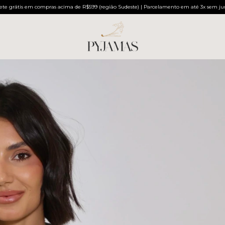
ete grátis em compras acima de R$599 (região Sudeste) | Parcelamento em até 3x sem ju