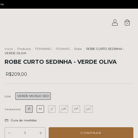
ros
0
Início
.
Produtos
.
FEMININO
.
PIJAMAS
.
Robe
.
ROBE CURTO SEDINHA -
VERDE OLIVA
ROBE CURTO SEDINHA - VERDE OLIVA
R$209,00
VERDE MUSGO SED
COR
P
M
G
UN
PP
GG
TAMANHO
Guia de medidas