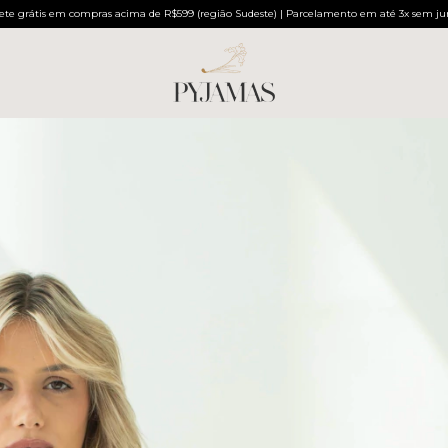
ete grátis em compras acima de R$599 (região Sudeste) | Parcelamento em até 3x sem ju