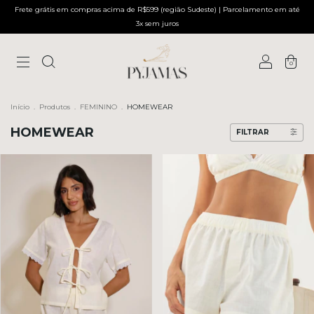
Frete grátis em compras acima de R$599 (região Sudeste) | Parcelamento em até
3x sem juros
0
Início
.
Produtos
.
FEMININO
.
HOMEWEAR
HOMEWEAR
FILTRAR