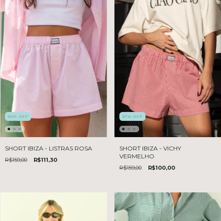
30
%
OFF
37
%
OFF
SHORT IBIZA - LISTRAS ROSA
SHORT IBIZA - VICHY
VERMELHO
R$159,00
R$111,30
R$159,00
R$100,00