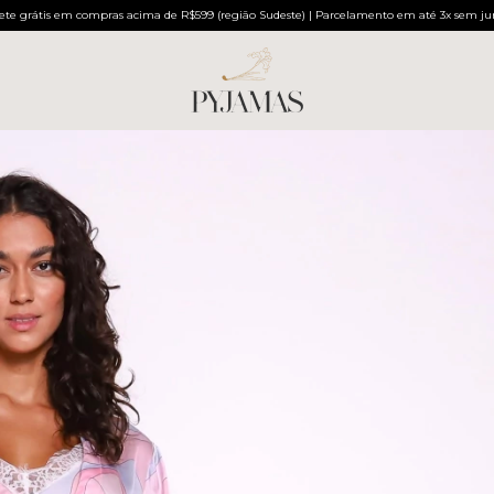
ete grátis em compras acima de R$599 (região Sudeste) | Parcelamento em até 3x sem ju