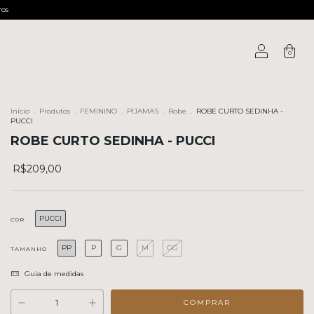
ros
0
Início
.
Produtos
.
FEMININO
.
PIJAMAS
.
Robe
.
ROBE CURTO SEDINHA -
PUCCI
ROBE CURTO SEDINHA - PUCCI
R$209,00
PUCCI
COR
PP
P
G
M
GG
TAMANHO
Guia de medidas